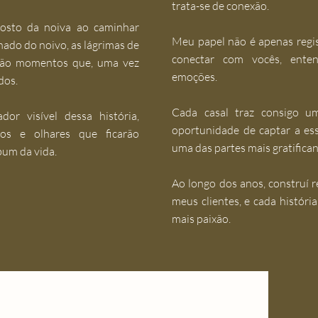
trata-se de conexão.
rosto da noiva ao caminhar
Meu papel não é apenas regi
nado do noivo, as lágrimas de
conectar com vocês, enten
s são momentos que, uma vez
emoções.
dos.
Cada casal traz consigo um
or visível dessa história,
oportunidade de captar a es
aços e olhares que ficarão
uma das partes mais gratifica
bum da vida.
Ao longo dos anos, construí 
meus clientes, e cada históri
mais paixão.