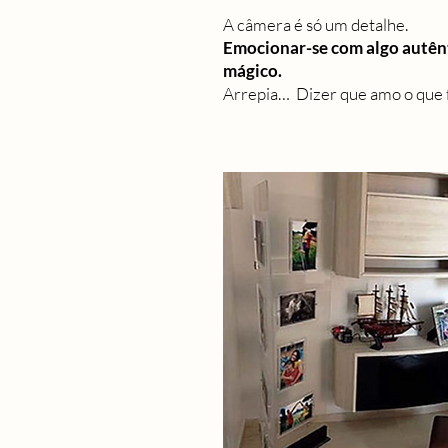
A câmera é só um detalhe.
Emocionar-se com algo autên
mágico.
Arrepia… Dizer que amo o que fa