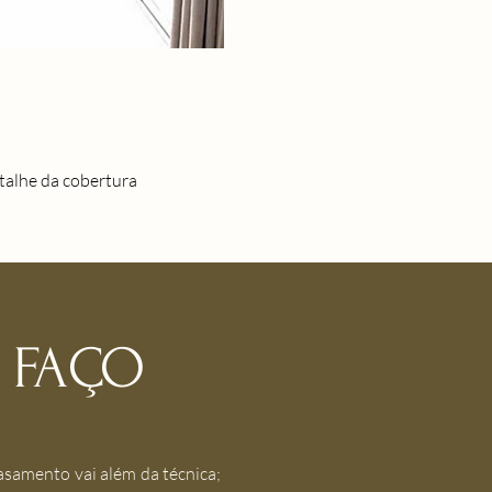
talhe da cobertura
 FAÇO
casamento vai além da técnica;