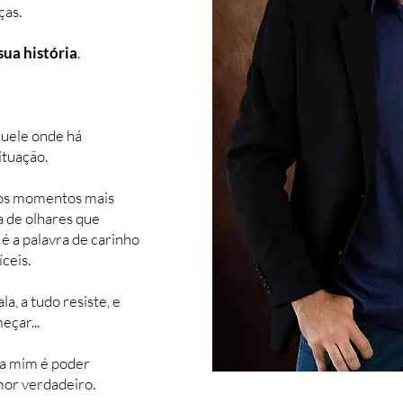
ças.
sua história
.
quele onde há
tuação.
o nos momentos mais
a de olhares que
é a palavra de carinho
íceis.
a, a tudo resiste, e
eçar...
ra mim é poder
mor verdadeiro.