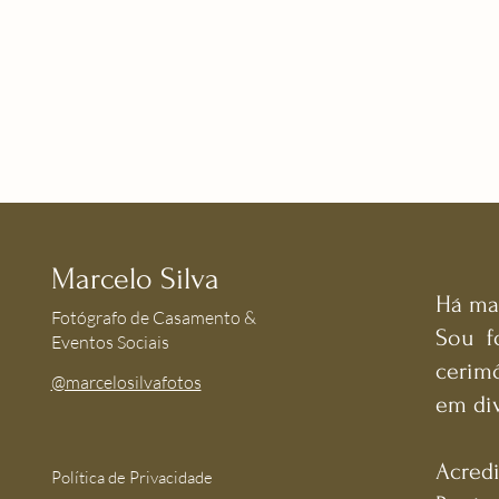
Marcelo Silva
Há mai
Fotógrafo de Casamento &
Sou f
Eventos Sociais
cerimô
@marcelosilvafotos
em div
Acred
Política de Privacidade