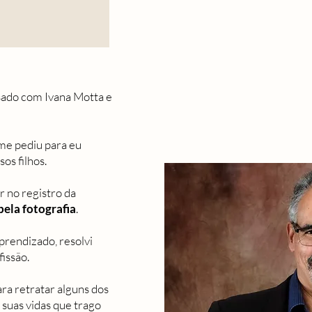
asado com Ivana Motta e
me pediu para eu
os filhos.
r no registro da
pela fotografia
.
prendizado, resolvi
issão.
ra retratar alguns dos
suas vidas que trago