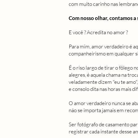
com muito carinho nas lembran
Com nosso olhar, contamos a 
E você ? Acredita no amor ?
Para mim, amor verdadeiro é a
companheirismo em qualquer si
É o riso largo de tirar o fôleg
alegres, é aquela chama na troc
veladamente dizem "eu te amo", 
e consolo dita nas horas mais dif
O amor verdadeiro nunca se abal
não se importa jamais em recom
Ser fotógrafo de casamento pa
registrar cada instante desse a