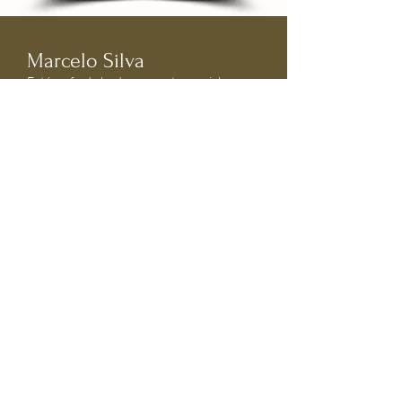
Marcelo Silva
Fotógrafo de bodas y eventos sociales
@marcelosilvafotos
Marcelo Silva, fotógrafo de bodas
en Brasilia, con un estilo único e
inspirador.
Experimentado en ceremonias
cargadas de emoción, está
disponible para viajar por el
mundo, a donde sea que el amor
lo lleve.
Fotografía de Marcelo Silva. Con
nuestros ojos contamos tu
historia...