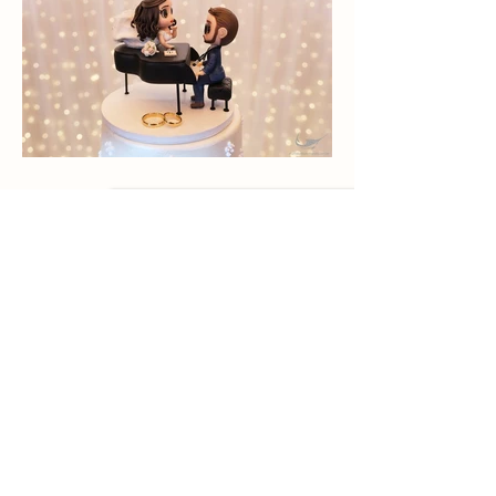
PARA VOLVER ATRÁS
PARA VOLVER ATRÁS
Marcelo Silva
Fotógrafo de bodas y eventos sociales
@marcelosilvafotos