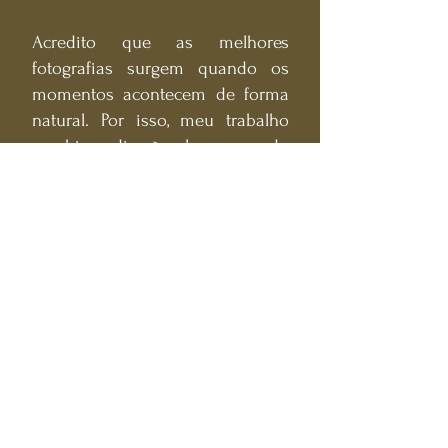
Acredito que as melhores
fotografias surgem quando os
momentos acontecem de forma
natural. Por isso, meu trabalho
combina direção leve quando
necessário com uma abordagem
documental, permitindo que cada
casal viva intensamente o seu
grande dia enquanto cada
emoção é registrada com
autenticidade.
Se vocês procuram um fotógrafo
de casamento em Brasília que
valorize sentimentos, detalhes e
memórias verdadeiras, será um